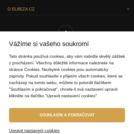
O ELBEZA.CZ
Vážíme si vašeho soukromí
Tato stránka používá cookies, aby vám nabídla skvělý zážitek
RÁDI VÁM POMŮŽEME!
z procházení. Všechny důležité informace naleznete na
stránce Cookies. Nezbytné cookies jsou automaticky
zapnuty. Pokud souhlasíte s přijetím všech cookies, které se
nacházejí na tomto webu, můžete to potvrdit tlačítkem
"Souhlasím a pokračovat", chcete-li svá nastavení upravit
704 034 135
klikněte na tlačítko "Upravit nastavení cookies".
(Po - Pá: 9:00-15:00)
ahoj@elbeza.cz
SOUHLASÍM A POKRAČOVAT
Internetový obchod
od
Blueweb s.r.o.
Upravit nastavení cookies