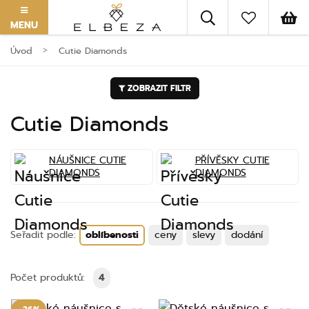
MENU
Úvod
Cutie Diamonds
ZOBRAZIT FILTR
Cutie Diamonds
NÁUŠNICE CUTIE
PŘÍVĚSKY CUTIE
DIAMONDS
DIAMONDS
Seřadit podle:
oblíbenosti
ceny
slevy
dodání
Počet produktů:
4