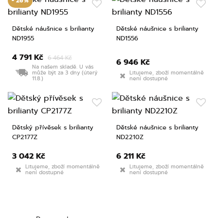
- 26%
Dětské náušnice s brilianty
Dětské náušnice s brilianty
ND1955
ND1556
4 791 Kč
6 464 Kč
6 946 Kč
Na našem skladě. U vás
může být za 3 dny (úterý
Litujeme, zboží momentálně
11.8.)
není dostupné
Dětský přívěsek s brilianty
Dětské náušnice s brilianty
CP2177Z
ND2210Z
3 042 Kč
6 211 Kč
Litujeme, zboží momentálně
Litujeme, zboží momentálně
není dostupné
není dostupné