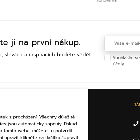
věnováním
te ji na první nákup.
h, slevách a inspiracích budete vědět
Souhlasím s
účely.
Ochra
U
O ELBEZA.CZ
RÁ
itek z procházení. Všechny důležité
Dárkové poukázky
ies jsou automaticky zapnuty. Pokud
Puncovní značky
 na tomto webu, můžete to potvrdit
Kontakty
í upravit klikněte na tlačítko "Upravit