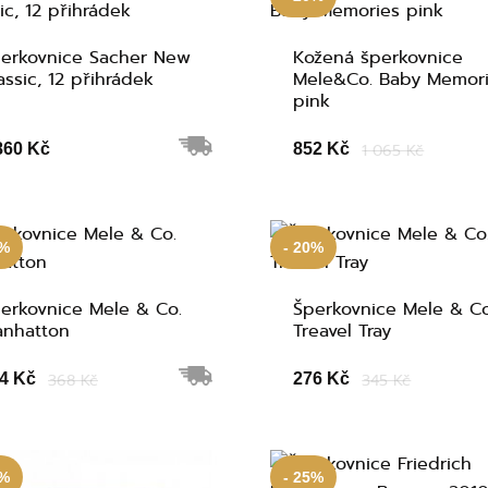
erkovnice Sacher New
Kožená šperkovnice
assic, 12 přihrádek
Mele&Co. Baby Memor
pink
860 Kč
852 Kč
1 065 Kč
0%
- 20%
erkovnice Mele & Co.
Šperkovnice Mele & Co
nhatton
Treavel Tray
4 Kč
368 Kč
276 Kč
345 Kč
5%
- 25%