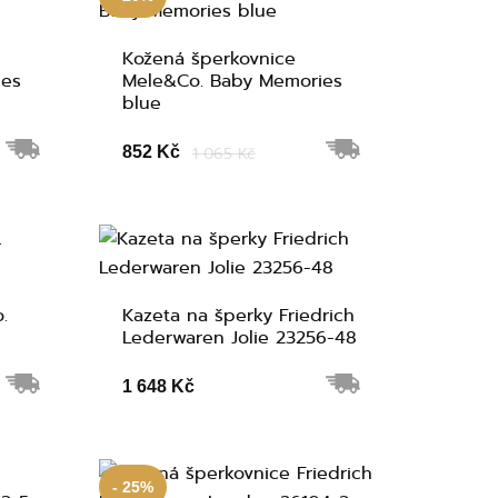
Kožená šperkovnice
ies
Mele&Co. Baby Memories
blue
852 Kč
1 065 Kč
.
Kazeta na šperky Friedrich
Lederwaren Jolie 23256-48
1 648 Kč
- 25%