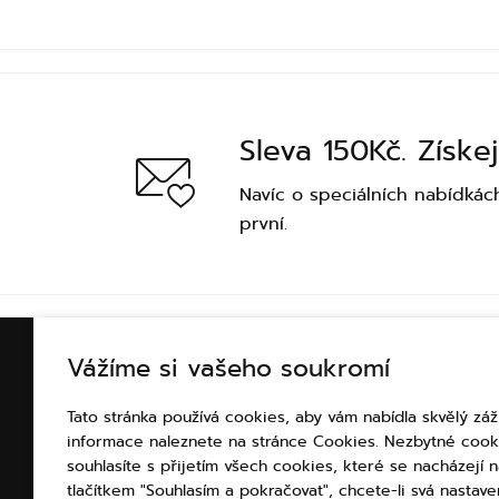
Sleva 150Kč. Získej
Navíc o speciálních nabídkác
první.
Vážíme si vašeho soukromí
INFORMACE O NÁKUP
Tato stránka používá cookies, aby vám nabídla skvělý záž
Vše o nákupu
informace naleznete na stránce Cookies. Nezbytné cook
Platba
souhlasíte s přijetím všech cookies, které se nacházejí
Doprava
tlačítkem "Souhlasím a pokračovat", chcete-li svá nastaven