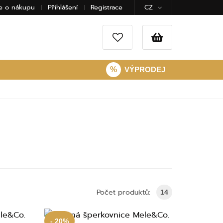
e o nákupu
Přihlášení
Registrace
CZ
%
VÝPRODEJ
Počet produktů:
14
- 20%