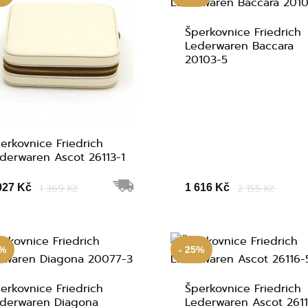
Šperkovnice Friedrich
Lederwaren Baccara
20103-5
erkovnice Friedrich
derwaren Ascot 26113-1
027 Kč
1 369 Kč
1 616 Kč
2 155 Kč
5%
- 25%
erkovnice Friedrich
Šperkovnice Friedrich
derwaren Diagona
Lederwaren Ascot 261