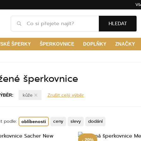
Vš
HLEDAT
TSKÉ ŠPERKY
ŠPERKOVNICE
DOPLŇKY
ZNAČKY
žené šperkovnice
kůže
Zrušit celý výběr
VÝBĚR:
it podle:
ceny
slevy
dodání
oblíbenosti
- 20%