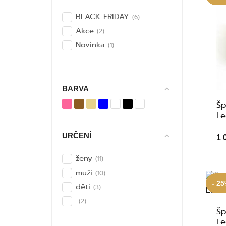
BLACK FRIDAY
(6)
Akce
(2)
Novinka
(1)
BARVA
Šp
Le
URČENÍ
1 
ženy
(11)
muži
(10)
- 2
děti
(3)
(2)
Šp
Le