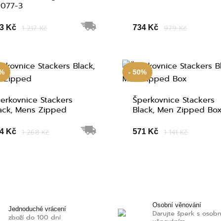
077-3
3 Kč
1 217 Kč
734 Kč
979 Kč
0%
- 50%
erkovnice Stackers
Šperkovnice Stackers
ack, Mens Zipped
Black, Men Zipped Bo
4 Kč
1 268 Kč
571 Kč
1 141 Kč
Osobní věnování
Jednoduché vrácení
Darujte šperk s osob
zboží do 100 dní