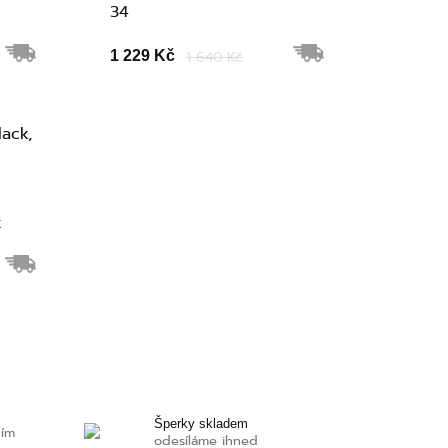
34
1 229 Kč
1 640 Kč
x
Šperky skladem
ním
odesíláme ihned