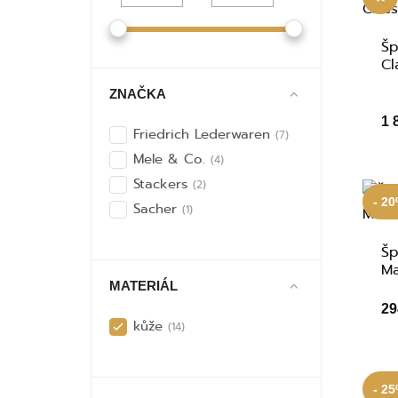
Šp
Cl
ZNAČKA
1 
Friedrich Lederwaren
(7)
Mele & Co.
(4)
Stackers
(2)
- 2
Sacher
(1)
Šp
Ma
MATERIÁL
29
kůže
(14)
- 2