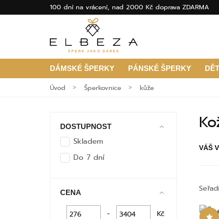
100 dní na vrácení, nad 2000 Kč doprava ZDARMA
ŠPERK JAKO DÁREK
DÁMSKÉ ŠPERKY
PÁNSKÉ ŠPERKY
DĚ
Úvod
Šperkovnice
kůže
Ko
DOSTUPNOST
Skladem
VÁŠ 
Do 7 dní
Seřad
CENA
-
Kč