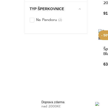
20
TYP ŠPERKOVNICE
91
Na Pandoru
(2)
- 5
Šp
Bl
63
Doprava zdarma
nad 2000Kč