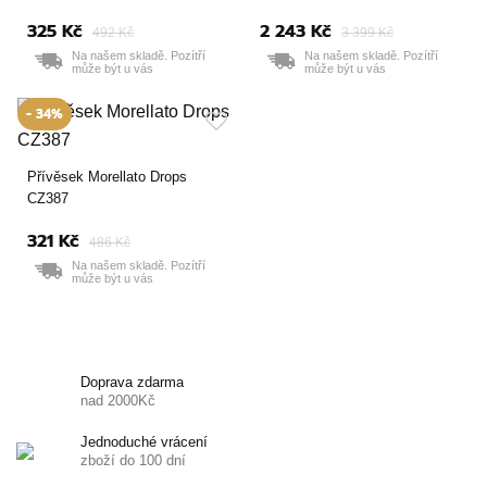
325 Kč
2 243 Kč
492 Kč
3 399 Kč
Na našem skladě. Pozítří
Na našem skladě. Pozítří
může být u vás
může být u vás
- 34%
Přívěsek Morellato Drops
CZ387
321 Kč
486 Kč
Na našem skladě. Pozítří
může být u vás
Doprava zdarma
nad 2000Kč
Jednoduché vrácení
zboží do 100 dní