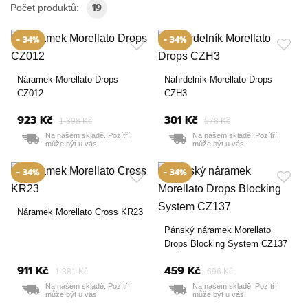
19
Počet produktů:
- 34%
- 34%
Náramek Morellato Drops
Náhrdelník Morellato Drops
CZ012
CZH3
923 Kč
381 Kč
1 398 Kč
578 Kč
Na našem skladě. Pozítří
Na našem skladě. Pozítří
může být u vás
může být u vás
- 34%
- 34%
Náramek Morellato Cross KR23
Pánský náramek Morellato
Drops Blocking System CZ137
911 Kč
459 Kč
1 381 Kč
696 Kč
Na našem skladě. Pozítří
Na našem skladě. Pozítří
může být u vás
může být u vás