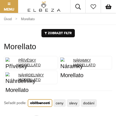
MENU
Úvod
Morellato
ZOBRAZIT FILTR
Morellato
PŘÍVĚSKY
NÁRAMKY
MORELLATO
MORELLATO
NÁHRDELNÍKY
MORELLATO
oblíbenosti
Seřadit podle:
ceny
slevy
dodání