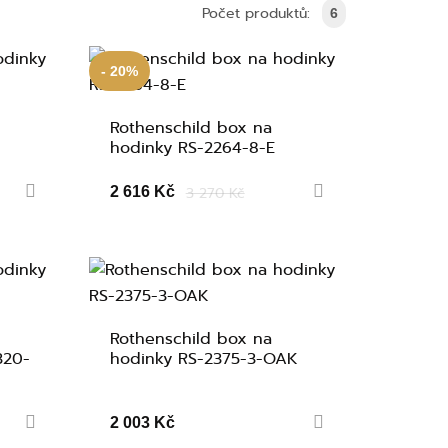
Počet produktů:
6
- 20%
Rothenschild box na
hodinky RS-2264-8-E
2 616 Kč
3 270 Kč
Rothenschild box na
320-
hodinky RS-2375-3-OAK
2 003 Kč