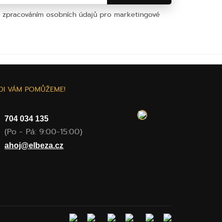
e zpracováním osobních údajů pro marketingové
na osobních údajů
DI VÁM POMŮŽEME!
704 034 135
(Po - Pá: 9:00-15:00)
ahoj@elbeza.cz