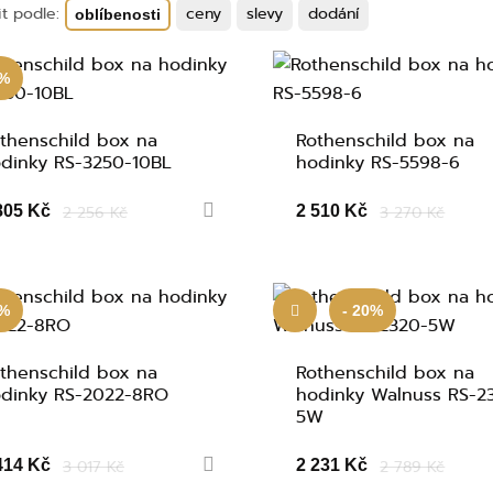
it podle:
ceny
slevy
dodání
oblíbenosti
0%
thenschild box na
Rothenschild box na
dinky RS-3250-10BL
hodinky RS-5598-6
805 Kč
2 256 Kč
2 510 Kč
3 270 Kč
0%
- 20%
thenschild box na
Rothenschild box na
dinky RS-2022-8RO
hodinky Walnuss RS-2
5W
414 Kč
3 017 Kč
2 231 Kč
2 789 Kč