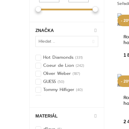
Seřad
- 2
ZNAČKA
Ro
ho
1 
Hot Diamonds
(331)
Coeur de Lion
(242)
Oliver Weber
(187)
GUESS
- 2
(50)
Tommy Hilfiger
(40)
Ro
LOL Surprise
(25)
ho
Morellato
(19)
Friedrich Lederwaren
(18)
MATERIÁL
Silver Cat
2 
(16)
dřevo