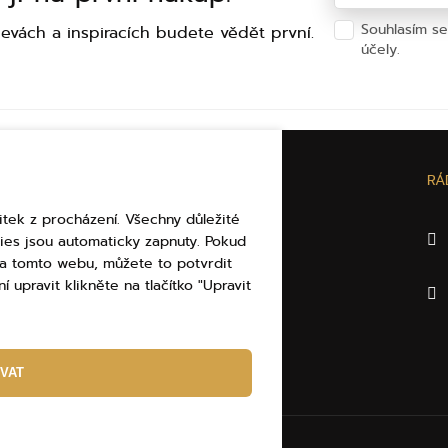
Souhlasím s
levách a inspiracích budete vědět první.
účely.
Ochra
U
O ELBEZA.CZ
RÁ
itek z procházení. Všechny důležité
Dárkové poukázky
ies jsou automaticky zapnuty. Pokud
Puncovní značky
 na tomto webu, můžete to potvrdit
Kontakty
í upravit klikněte na tlačítko "Upravit
mace
jů
VAT