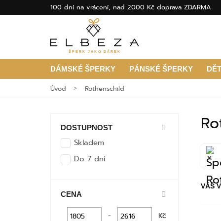
100 dní na vrácení, nad 2000 Kč doprava ZDARMA
ŠPERK JAKO DÁREK
DÁMSKÉ ŠPERKY
PÁNSKÉ ŠPERKY
DĚ
Úvod
Rothenschild
Ro
DOSTUPNOST
Skladem
Do 7 dní
VÁŠ 
CENA
-
Kč