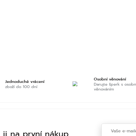
Osobní věnování
Jednoduché vrácení
Darujte šperk s osob
zboží do 100 dní
věnováním
 ji na první nákup.