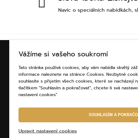
Navíc o speciálních nabídkách, s
Vážíme si vašeho soukromí
INFORMACE O NÁKUP
Tato stránka používá cookies, aby vám nabídla skvělý záž
Vše o nákupu
informace naleznete na stránce Cookies. Nezbytné cook
Platba
souhlasíte s přijetím všech cookies, které se nacházejí
Doprava
tlačítkem "Souhlasím a pokračovat", chcete-li svá nastaven
nastavení cookies".
Obchodní podmínky
Vrácení zboží a rekla
Ochrana osobních úda
SOUHLASÍM A POKRAČO
Upravit nastavení cookies
Internetový obchod
od
Blueweb s.r.o.