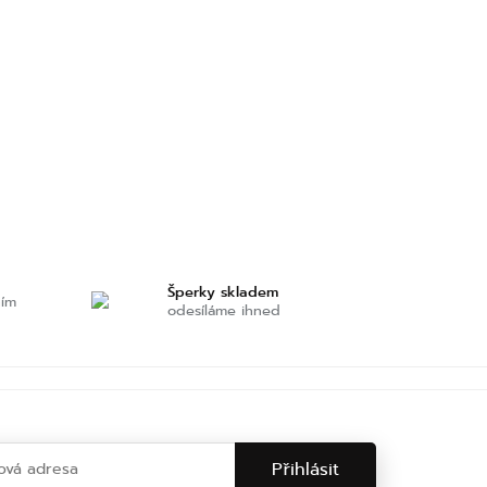
Šperky skladem
ním
odesíláme ihned