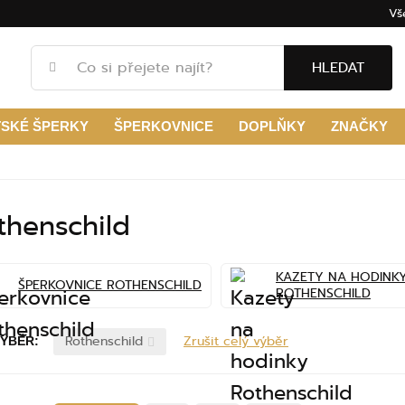
Vš
HLEDAT
TSKÉ ŠPERKY
ŠPERKOVNICE
DOPLŇKY
ZNAČKY
thenschild
KAZETY NA HODINK
ŠPERKOVNICE ROTHENSCHILD
ROTHENSCHILD
Rothenschild
Zrušit celý výběr
VÝBĚR: