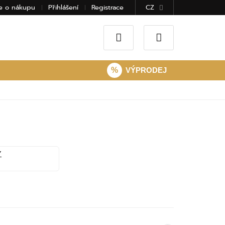
e o nákupu
Přihlášení
Registrace
CZ
%
VÝPRODEJ
Y