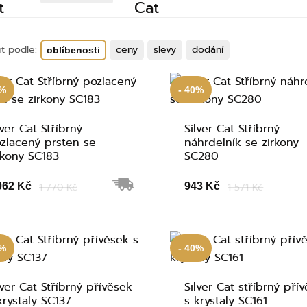
it podle:
ceny
slevy
dodání
oblíbenosti
0%
- 40%
lver Cat Stříbrný
Silver Cat Stříbrný
zlacený prsten se
náhrdelník se zirkony
rkony SC183
SC280
062 Kč
1 770 Kč
943 Kč
1 571 Kč
0%
- 40%
lver Cat Stříbrný přívěsek
Silver Cat stříbrný pří
krystaly SC137
s krystaly SC161