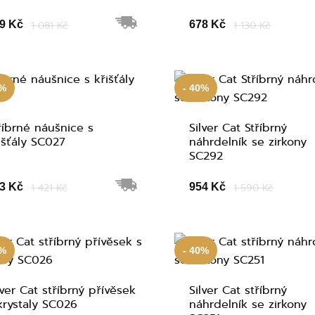
9 Kč
1 081 Kč
678 Kč
1 130 Kč
0%
- 40%
říbrné náušnice s
Silver Cat Stříbrný
išťály SC027
náhrdelník se zirkony
SC292
3 Kč
1 421 Kč
954 Kč
1 590 Kč
0%
- 40%
lver Cat stříbrný přívěsek
Silver Cat stříbrný
krystaly SC026
náhrdelník se zirkony