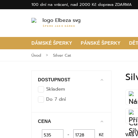
100 dní na vrácení, nad 2000 Kč doprava ZDARMA
ŠPERK JAKO DÁREK
DÁMSKÉ ŠPERKY
PÁNSKÉ ŠPERKY
DĚ
Úvod
Silver Cat
Si
DOSTUPNOST
Skladem
Do 7 dní
CENA
-
Kč
VÁŠ 