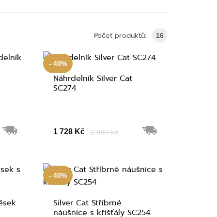
Počet produktů:
16
- 40%
Náhrdelník Silver Cat
SC274
1 728 Kč
2 880 Kč
- 40%
věsek
Silver Cat Stříbrné
náušnice s křišťály SC254