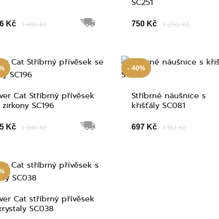
SC251
6 Kč
1 410 Kč
750 Kč
1 250 Kč
0%
- 40%
lver Cat Stříbrný přívěsek
Stříbrné náušnice s
 zirkony SC196
křišťály SC081
5 Kč
1 041 Kč
697 Kč
1 161 Kč
0%
lver Cat stříbrný přívěsek
krystaly SC038