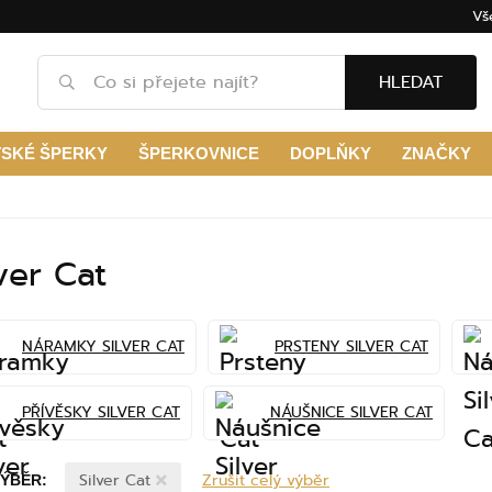
Vš
HLEDAT
TSKÉ ŠPERKY
ŠPERKOVNICE
DOPLŇKY
ZNAČKY
lver Cat
NÁRAMKY SILVER CAT
PRSTENY SILVER CAT
PŘÍVĚSKY SILVER CAT
NÁUŠNICE SILVER CAT
Silver Cat
Zrušit celý výběr
VÝBĚR: