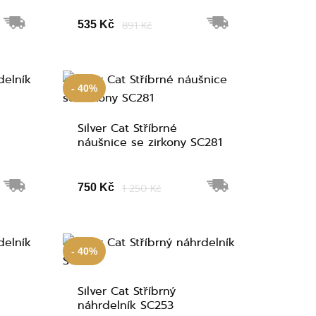
535 Kč
891 Kč
- 40%
Silver Cat Stříbrné
náušnice se zirkony SC281
750 Kč
1 250 Kč
- 40%
Silver Cat Stříbrný
náhrdelník SC253