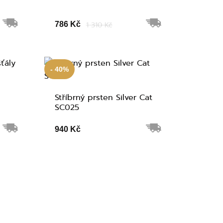
786 Kč
1 310 Kč
- 40%
Stříbrný prsten Silver Cat
SC025
940 Kč
56 mm