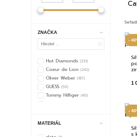
Seřad
ZNAČKA
- 4
Si
Hot Diamonds
(331)
po
Coeur de Lion
zi
(242)
Oliver Weber
(187)
1 
GUESS
(50)
Tommy Hilfiger
(40)
LOL Surprise
(25)
- 4
Morellato
(19)
Friedrich Lederwaren
(18)
MATERIÁL
Si
Silver Cat
(16)
s 
zlato