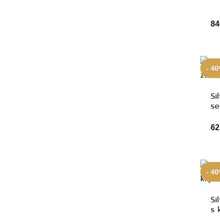
84
- 4
Si
se
62
- 4
Si
s 