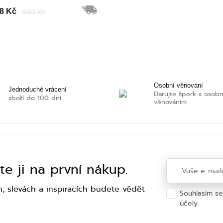
8 Kč
980 Kč
Osobní věnování
Jednoduché vrácení
Darujte šperk s osob
zboží do 100 dní
věnováním
te ji na první nákup.
h, slevách a inspiracích budete vědět
Souhlasím s
účely.
Ochra