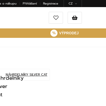
e o nákupu
Přihlášení
Registrace
CZ
%
VÝPRODEJ
NÁHRDELNÍKY SILVER CAT