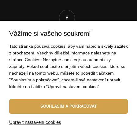
Vážíme si vašeho soukromí
RÁDI VÁM POMŮŽEME!
Tato stránka používá cookies, aby vám nabídla skvělý zážitek
z procházení. Všechny důležité informace naleznete na
stránce Cookies. Nezbytné cookies jsou automaticky
zapnuty. Pokud souhlasíte s přijetím všech cookies, které se
nacházejí na tomto webu, můžete to potvrdit tlačítkem
704 034 135
"Souhlasím a pokračovat", chcete-li svá nastavení upravit
(Po - Pá: 9:00-15:00)
klikněte na tlačítko "Upravit nastavení cookies".
ahoj@elbeza.cz
SOUHLASÍM A POKRAČOVAT
Internetový obchod
od
Blueweb s.r.o.
Upravit nastavení cookies
© 2010 - 2026 ELBEZA - šperk jako dárek