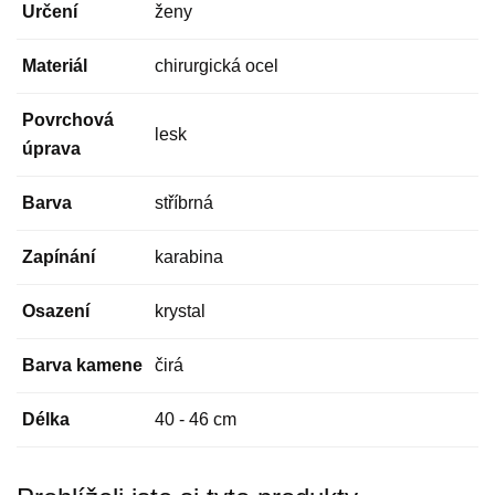
Určení
ženy
Materiál
chirurgická ocel
Povrchová
lesk
úprava
Barva
stříbrná
Zapínání
karabina
Osazení
krystal
Barva kamene
čirá
Délka
40 - 46 cm