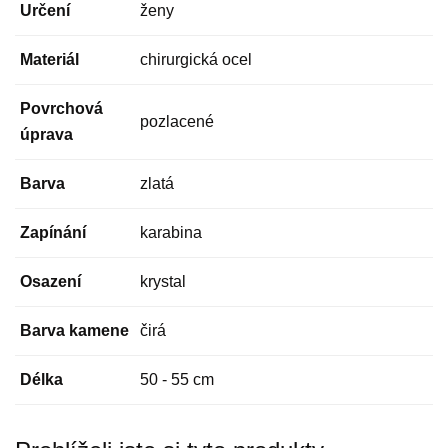
Určení
ženy
Materiál
chirurgická ocel
Povrchová
pozlacené
úprava
Barva
zlatá
Zapínání
karabina
Osazení
krystal
Barva kamene
čirá
Délka
50 - 55 cm