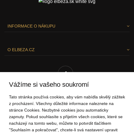
INFORMACE O NÁKUPU
O ELBEZA.CZ
Vážíme si vašeho soukromí
Tato stránka používá cookies, aby vám nabídla skvělý zážitek
RÁDI VÁM POMŮŽEME!
z procházení. Všechny důležité informace naleznete na
stránce Cookies. Nezbytné cookies jsou automaticky
zapnuty. Pokud souhlasíte s přijetím všech cookies, které se
nacházejí na tomto webu, můžete to potvrdit tlačítkem
"Souhlasím a pokračovat", chcete-li svá nastavení upravit
704 034 135