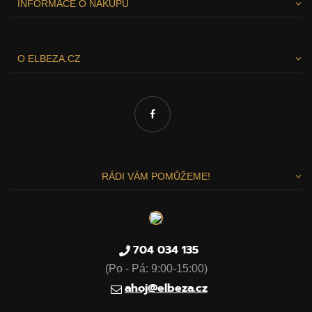
INFORMACE O NÁKUPU
O ELBEZA.CZ
RÁDI VÁM POMŮŽEME!
Vážíme si vašeho soukromí
704 034 135
(Po - Pá: 9:00-15:00)
Tato stránka používá cookies, aby vám nabídla skvělý zážitek
ahoj@elbeza.cz
z procházení. Všechny důležité informace naleznete na
stránce Cookies. Nezbytné cookies jsou automaticky