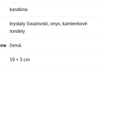
karabina
krystaly Swarovski, onyx, kamienkové
rondely
ene
černá
19 + 3 cm