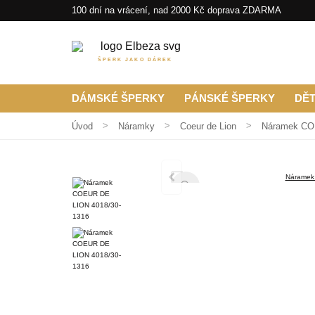
100 dní na vrácení, nad 2000 Kč doprava ZDARMA
ŠPERK JAKO DÁREK
DÁMSKÉ ŠPERKY
PÁNSKÉ ŠPERKY
DĚ
Úvod
Náramky
Coeur de Lion
Náramek CO