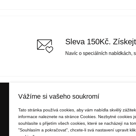
Sleva 150Kč. Získejt
Navíc o speciálních nabídkách, s
Vážíme si vašeho soukromí
INFORMACE O NÁKUP
Tato stránka používá cookies, aby vám nabídla skvělý zážite
Vše o nákupu
informace naleznete na stránce Cookies. Nezbytné cookies j
Platba
souhlasíte s přijetím všech cookies, které se nacházejí na to
Doprava
"Souhlasím a pokračovat", chcete-li svá nastavení upravit klik