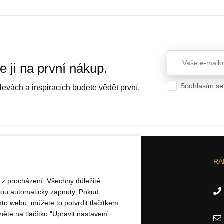
e ji na první nákup.
Souhlasím se
levách a inspiracích budete vědět první.
Ochrana osob
U
O ELBEZA.CZ
RÁ
k z procházení. Všechny důležité
Dárkové poukázky
sou automaticky zapnuty. Pokud
Puncovní značky
mto webu, můžete to potvrdit tlačítkem
Kontakty
něte na tlačítko "Upravit nastavení