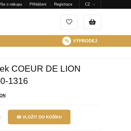
Vše o nákupu
Přihlášení
Registrace
CZ
%
VÝPRODEJ
ek COEUR DE LION
30-1316
ION
č
VLOŽIT DO KOŠÍKU