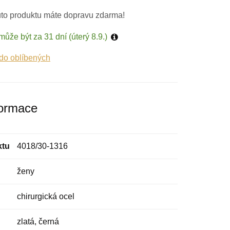
to produktu máte dopravu zdarma!
může být za 31 dní (úterý 8.9.)
 do oblíbených
formace
ktu
4018/30-1316
ženy
chirurgická ocel
zlatá, černá