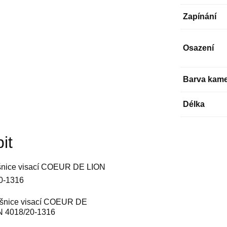
Zapínání
Osazení
Barva kam
Délka
it
šnice visací COEUR DE
N 4018/20-1316