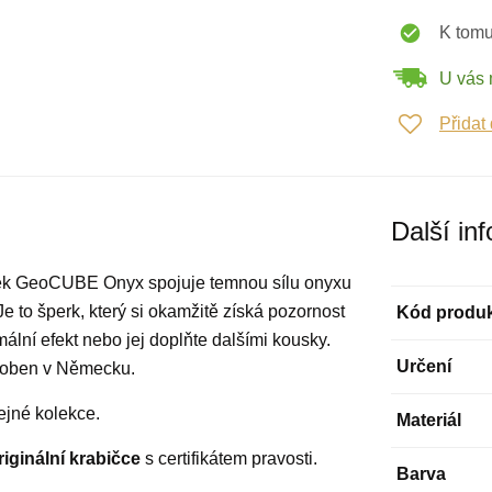
K tomu
U vás 
Přidat
Další in
mek GeoCUBE Onyx spojuje temnou sílu onyxu
Je to šperk, který si okamžitě získá pozornost
Kód produ
ální efekt nebo jej doplňte dalšími kousky.
Určení
yroben v Německu.
ejné kolekce.
Materiál
riginální krabičce
s certifikátem pravosti.
Barva