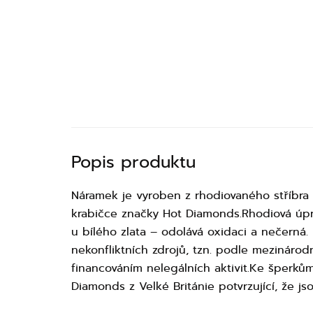
Popis produktu
Náramek je vyroben z rhodiovaného stříbra ne
krabičce značky Hot Diamonds.Rhodiová úprav
u bílého zlata – odolává oxidaci a nečerná. 
nekonfliktních zdrojů, tzn. podle mezináro
financováním nelegálních aktivit.Ke šperků
Diamonds z Velké Británie potvrzující, že j