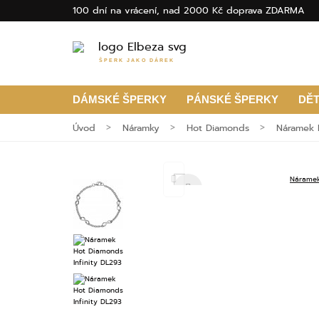
100 dní na vrácení, nad 2000 Kč doprava ZDARMA
ŠPERK JAKO DÁREK
DÁMSKÉ ŠPERKY
PÁNSKÉ ŠPERKY
DĚ
Úvod
Náramky
Hot Diamonds
Náramek 