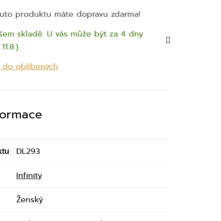
uto produktu máte dopravu zdarma!
šem skladě. U vás může být za 4 dny
11.8.)
t do oblíbených
nformace
DL293
ktu
Infinity
Ženský