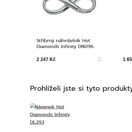
Stříbrný náhrdelník Hot
Diamonds Infinity DN096
2 247 Kč
1 6
Prohlíželi jste si tyto produkt