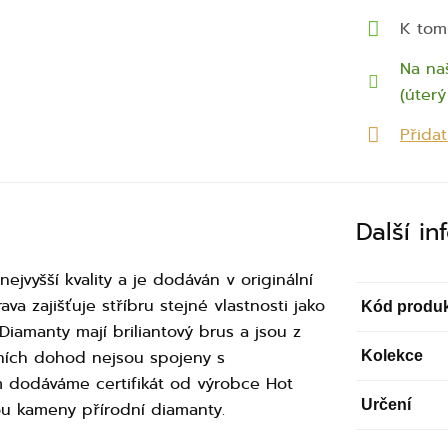
K tom
Na na
(úterý 
Přida
Další i
jvyšší kvality a je dodáván v originální
a zajišťuje stříbru stejné vlastnosti jako
Kód produ
Diamanty mají briliantový brus a jsou z
dních dohod nejsou spojeny s
Kolekce
m dodáváme certifikát od výrobce Hot
Určení
sou kameny přírodní diamanty.