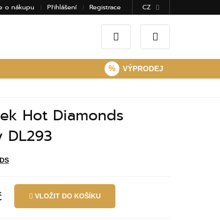
e o nákupu
Přihlášení
Registrace
CZ
%
VÝPRODEJ
ek Hot Diamonds
ty DL293
DS
č
VLOŽIT DO KOŠÍKU