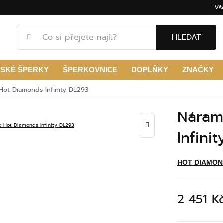
Vš
HLEDAT
TSKÉ ŠPERKY
ŠPERKOVNICE
DOPLŇKY
ZNAČKY
Hot Diamonds Infinity DL293
Náram
Infini
HOT DIAMON
2 451 K