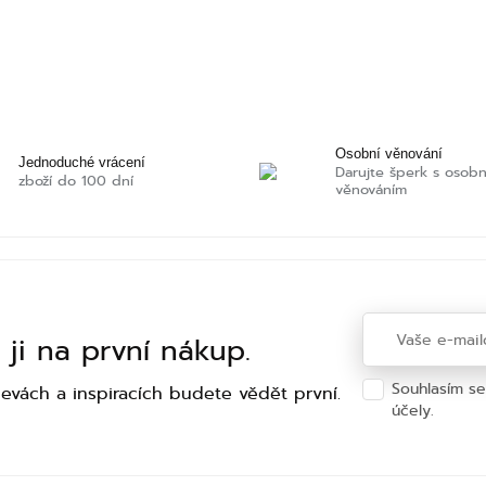
Osobní věnování
Jednoduché vrácení
Darujte šperk s osob
zboží do 100 dní
věnováním
 ji na první nákup.
Souhlasím s
levách a inspiracích budete vědět první.
účely.
Ochra