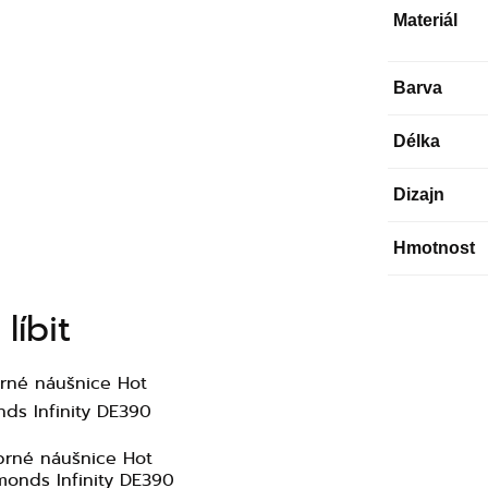
Materiál
Barva
Délka
Dizajn
Hmotnost
líbit
íbrné náušnice Hot
monds Infinity DE390