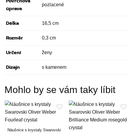
Povrchová
pozlacené
úprava
Délka
16,5 cm
Rozměr
0,3 cm
Určení
ženy
Dizajn
s kamenem
Mohlo by se vám taky líbit
Náušnice s krystaly Swarovski