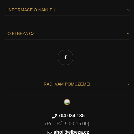
INFORMACE O NÁKUPU
O ELBEZA.CZ
RÁDI VÁM POMŮŽEME!
704 034 135
Vážíme si vašeho soukromí
(Po - Pá: 9:00-15:00)
Tato stránka používá cookies, aby vám nabídla skvělý zážitek
ahoj@elbeza.cz