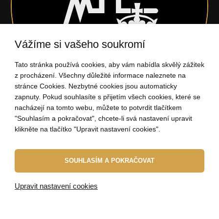
Vážíme si vašeho soukromí
Tato stránka používá cookies, aby vám nabídla skvělý zážitek
z procházení. Všechny důležité informace naleznete na
stránce Cookies. Nezbytné cookies jsou automaticky
zapnuty. Pokud souhlasíte s přijetím všech cookies, které se
nacházejí na tomto webu, můžete to potvrdit tlačítkem
"Souhlasím a pokračovat", chcete-li svá nastavení upravit
704 034 135
klikněte na tlačítko "Upravit nastavení cookies".
(Po - Pá: 9:00-15:00)
ahoj@elbeza.cz
SOUHLASÍM A POKRAČOVAT
Internetový obchod
od
Blueweb s.r.o.
Upravit nastavení cookies
© 2010 - 2026 ELBEZA - šperk jako dárek