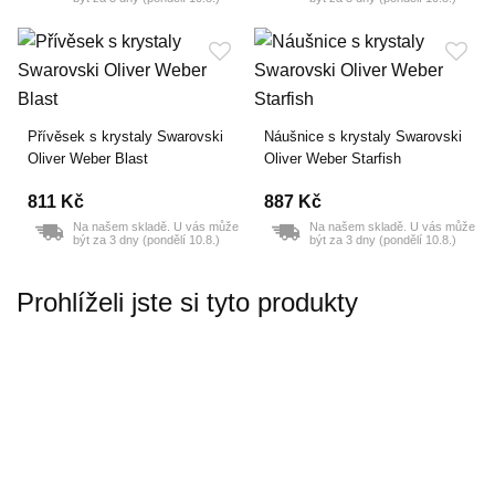
Přívěsek s krystaly Swarovski
Náušnice s krystaly Swarovski
Oliver Weber Blast
Oliver Weber Starfish
811 Kč
887 Kč
Na našem skladě. U vás může
Na našem skladě. U vás může
být za 3 dny (pondělí 10.8.)
být za 3 dny (pondělí 10.8.)
Prohlíželi jste si tyto produkty