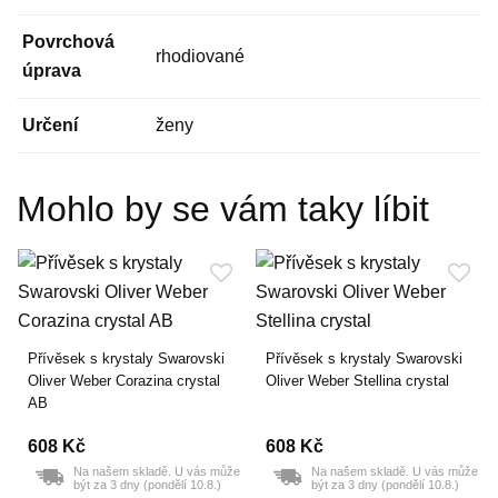
Povrchová
rhodiované
úprava
Určení
ženy
Mohlo by se vám taky líbit
Přívěsek s krystaly Swarovski
Přívěsek s krystaly Swarovski
Oliver Weber Corazina crystal
Oliver Weber Stellina crystal
AB
608 Kč
608 Kč
Na našem skladě. U vás může
Na našem skladě. U vás může
být za 3 dny (pondělí 10.8.)
být za 3 dny (pondělí 10.8.)