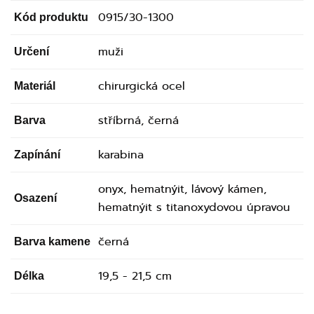
0915/30-1300
Kód produktu
muži
Určení
chirurgická ocel
Materiál
stříbrná, černá
Barva
karabina
Zapínání
onyx, hematnýit, lávový kámen,
Osazení
hematnýit s titanoxydovou úpravou
černá
Barva kamene
19,5 - 21,5 cm
Délka