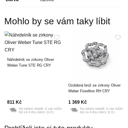
Mohlo by se vám taky líbit
Náhrdelník se zirkony Oliver
Weber Tune STE RG CRY
Ozdobná brož se zirkony Oliver
Weber Fiorellino RH CRY
811 Kč
1 369 Kč
Na našem skladě. U vás může
Na našem skladě. U vás může
být za 4 dny (úterý 11.8.)
být za 4 dny (úterý 11.8.)