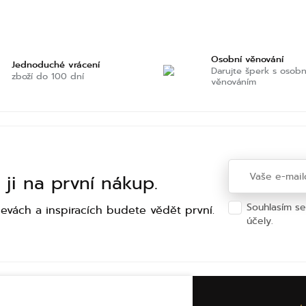
Osobní věnování
Jednoduché vrácení
Darujte šperk s osob
zboží do 100 dní
věnováním
 ji na první nákup.
Souhlasím s
levách a inspiracích budete vědět první.
účely.
Ochra