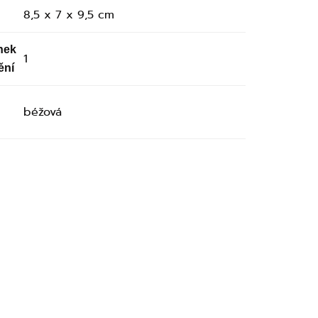
8,5 x 7 x 9,5 cm
nek
1
ění
béžová