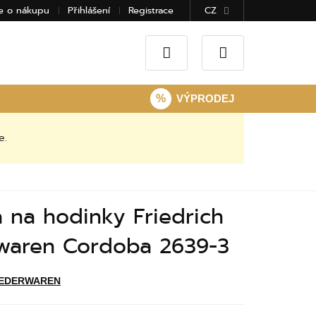
e o nákupu
Přihlášení
Registrace
CZ
%
VÝPRODEJ
e.
 na hodinky Friedrich
waren Cordoba 2639-3
LEDERWAREN