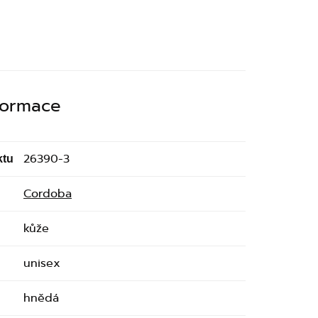
nformace
26390-3
ktu
Cordoba
kůže
unisex
hnědá