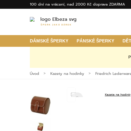
100 dní na vrácení, nad 2000 Kč doprava ZDARMA
ŠPERK JAKO DÁREK
DÁMSKÉ ŠPERKY
PÁNSKÉ ŠPERKY
DĚ
P
Úvod
Kazety na hodinky
Friedrich Lederwar