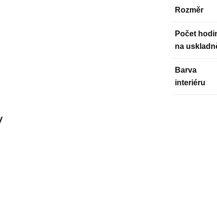
Rozměr
Počet hodi
na uskladn
Barva
interiéru
y