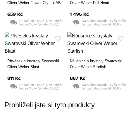
Oliver Weber Flower Crystal AB
Oliver Weber Full Heart
659 Kč
1 496 Kč
Na našem skladě. U vás může
Na našem skladě. U vás může
být za 3 dny (pondělí 10.8.)
být za 3 dny (pondělí 10.8.)
Přívěsek s krystaly Swarovski
Náušnice s krystaly Swarovski
Oliver Weber Blast
Oliver Weber Starfish
811 Kč
887 Kč
Na našem skladě. U vás může
Na našem skladě. U vás může
být za 3 dny (pondělí 10.8.)
být za 3 dny (pondělí 10.8.)
Prohlíželi jste si tyto produkty