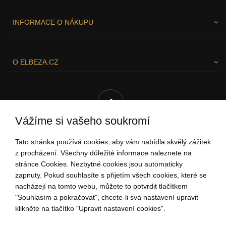
INFORMACE O NÁKUPU
O ELBEZA.CZ
Vážíme si vašeho soukromí
Tato stránka používá cookies, aby vám nabídla skvělý zážitek
RÁDI VÁM POMŮŽEME!
z procházení. Všechny důležité informace naleznete na
stránce Cookies. Nezbytné cookies jsou automaticky
zapnuty. Pokud souhlasíte s přijetím všech cookies, které se
nacházejí na tomto webu, můžete to potvrdit tlačítkem
"Souhlasím a pokračovat", chcete-li svá nastavení upravit
704 034 135
klikněte na tlačítko "Upravit nastavení cookies".
(Po - Pá: 9:00-15:00)