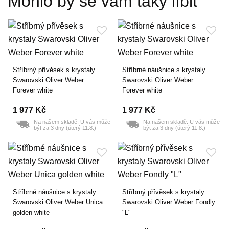
Mohlo by se vám taky líbit
Stříbrný přívěsek s krystaly
Stříbrné náušnice s krystaly
Swarovski Oliver Weber
Swarovski Oliver Weber
Forever white
Forever white
1 977 Kč
1 977 Kč
Na našem skladě. U vás může
Na našem skladě. U vás může
být za 3 dny (úterý 11.8.)
být za 3 dny (úterý 11.8.)
Stříbrné náušnice s krystaly
Stříbrný přívěsek s krystaly
Swarovski Oliver Weber Unica
Swarovski Oliver Weber Fondly
golden white
"L"