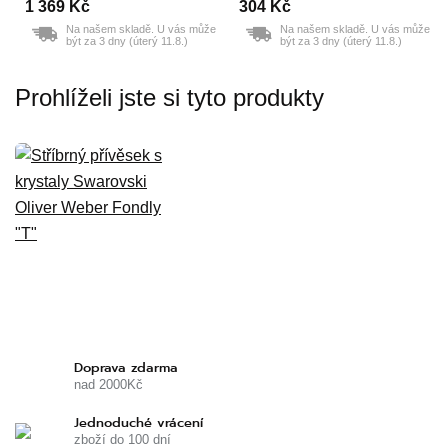
1 369 Kč
304 Kč
Na našem skladě. U vás může
Na našem skladě. U vás může
být za 3 dny (úterý 11.8.)
být za 3 dny (úterý 11.8.)
Prohlíželi jste si tyto produkty
Doprava zdarma
nad 2000Kč
Jednoduché vrácení
zboží do 100 dní