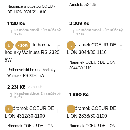
Amulets SS136
Náušnice s puzetou COEUR
DE LION 0501/21-1816
1 120 Kč
2 209 Kč
Na našem skladě. Zítra může být
Na našem skladě. Zítra může být
u vás
u vás
- 20%
Náramek COEUR DE LION
3044/30-1116
Rothenschild box na hodinky
Walnuss RS-2320-5W
2 231 Kč
2 789 Kč
1 880 Kč
Na našem skladě. Zítra může být
u vás
Náramek COEUR DE LION
Náramek COEUR DE LION