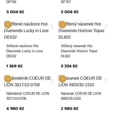
DP766
DP767
3 004 Kč
3 004 Kč
Stříbrné náušnice Hot
Stříbrný náramek Hot
Diamonds Lucky in Love
Diamonds Horizon Topaz
DE632
DL602
1 369 Kč
3 334 Kč
Náhrdelník COEUR DE LION
Náramek COEUR DE LION
3017/10-0708
4905/30-1520
4 980 Kč
2 980 Kč