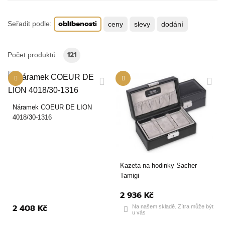
oblíbenosti
Seřadit podle:
ceny
slevy
dodání
121
Počet produktů:
Náramek COEUR DE LION
4018/30-1316
Kazeta na hodinky Sacher
Tamigi
2 936 Kč
2 408 Kč
Na našem skladě. Zítra může být
u vás