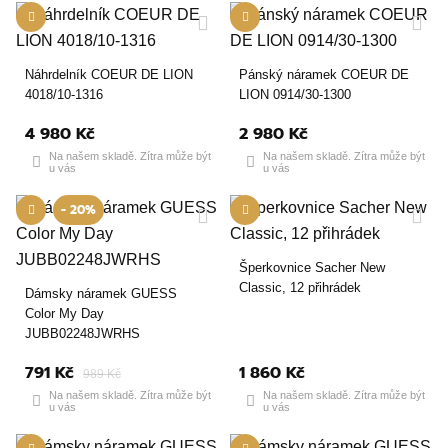
Náhrdelník COEUR DE LION
Pánský náramek COEUR DE
4018/10-1316
LION 0914/30-1300
4 980 Kč
2 980 Kč
Na našem skladě. Zítra může být
Na našem skladě. Zítra může být
u vás
u vás
- 20%
Šperkovnice Sacher New
Classic, 12 přihrádek
Dámsky náramek GUESS
Color My Day
JUBB02248JWRHS
791 Kč
1 860 Kč
989 Kč
Na našem skladě. Zítra může být
Na našem skladě. Zítra může být
u vás
u vás